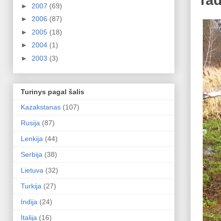
Tad
►
2007
(69)
►
2006
(87)
►
2005
(18)
►
2004
(1)
►
2003
(3)
Turinys pagal šalis
Kazakstanas
(107)
Rusija
(87)
Lenkija
(44)
Serbija
(38)
Lietuva
(32)
Turkija
(27)
Indija
(24)
Italija
(16)