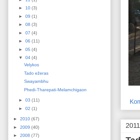
►
10
(3)
►
09
(1)
►
08
(3)
►
07
(4)
►
06
(11)
►
05
(4)
▼
04
(4)
Velykos
Tado ežeras
Swayambhu
Phedi-Tharepati-Melamchigaon
►
03
(11)
Kom
►
02
(1)
►
2010
(67)
2011
►
2009
(40)
►
2008
(77)