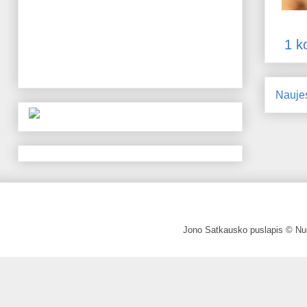
1 k
Nauje
Jono Satkausko puslapis © Nuo