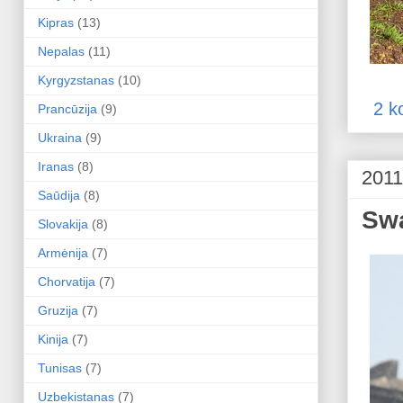
Kipras
(13)
Nepalas
(11)
Kyrgyzstanas
(10)
2 k
Prancūzija
(9)
Ukraina
(9)
Iranas
(8)
2011
Saūdija
(8)
Sw
Slovakija
(8)
Armėnija
(7)
Chorvatija
(7)
Gruzija
(7)
Kinija
(7)
Tunisas
(7)
Uzbekistanas
(7)