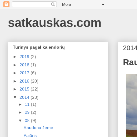
satkauskas.com
2014
Turinys pagal kalendorių
►
2019
(2)
Ra
►
2018
(1)
►
2017
(6)
►
2016
(20)
►
2015
(22)
▼
2014
(23)
►
11
(1)
►
09
(2)
▼
08
(9)
Raudona žemė
Pajūris