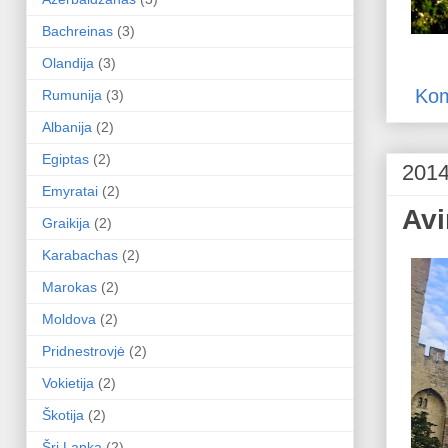
Bachreinas
(3)
Olandija
(3)
Kom
Rumunija
(3)
Albanija
(2)
Egiptas
(2)
2014
Emyratai
(2)
Avi
Graikija
(2)
Karabachas
(2)
Marokas
(2)
Moldova
(2)
Pridnestrovjė
(2)
Vokietija
(2)
Škotija
(2)
Šri Lanka
(2)