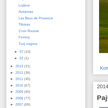
Lodève
Avinjonas
Les Baux de Provence
Tiltukas
Croix Rousse
Firminy
Tuoj nugrius
►
07
(10)
►
02
(1)
►
2013
(31)
Kom
►
2012
(36)
►
2011
(45)
►
2010
(67)
2014
►
2009
(40)
Paj
►
2008
(77)
►
2007
(69)