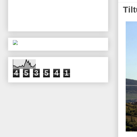
Til
4
5
3
5
4
1