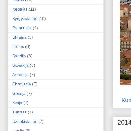
Nepalas
(11)
Kyrgyzstanas
(10)
Prancūzija
(9)
Ukraina
(9)
Iranas
(8)
Saūdija
(8)
Slovakija
(8)
Armėnija
(7)
Chorvatija
(7)
Gruzija
(7)
Kom
Kinija
(7)
Tunisas
(7)
Uzbekistanas
(7)
2014
Latvija
(6)