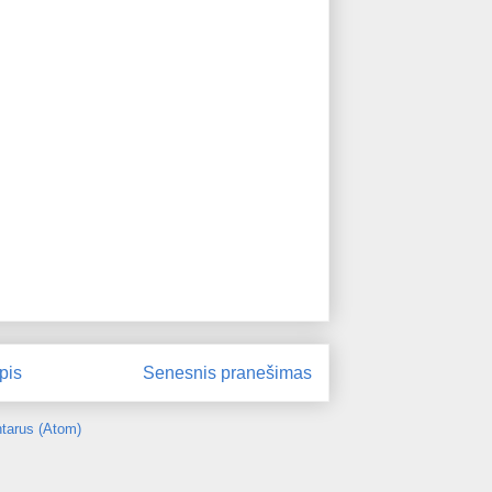
pis
Senesnis pranešimas
tarus (Atom)