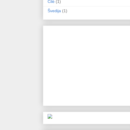
Čilė
(1)
Švedija
(1)