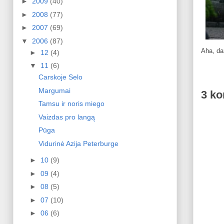
►
2009
(40)
►
2008
(77)
►
2007
(69)
▼
2006
(87)
Aha, da
►
12
(4)
▼
11
(6)
Carskoje Selo
Margumai
3 ko
Tamsu ir noris miego
Vaizdas pro langą
Pūga
Vidurinė Azija Peterburge
►
10
(9)
►
09
(4)
►
08
(5)
►
07
(10)
►
06
(6)