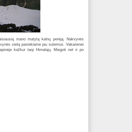
baisiausią mano matytą kalnų perėją. Nakvynės
akvynės vietą pasiekiame jau sutemus. Vakarienei
lapinėje kažkur tarp Himalajų. Miegoti net ir po