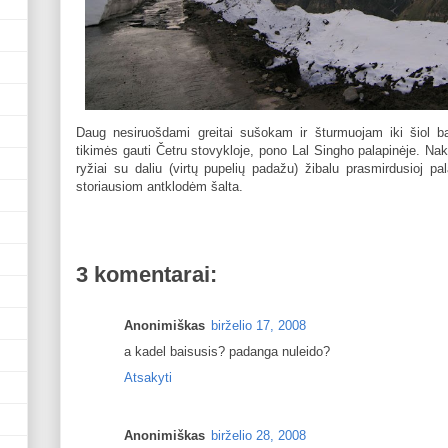
Daug nesiruošdami greitai sušokam ir šturmuojam iki šiol 
tikimės gauti Četru stovykloje, pono Lal Singho palapinėje. N
ryžiai su daliu (virtų pupelių padažu) žibalu prasmirdusioj pa
storiausiom antklodėm šalta.
3 komentarai:
Anonimiškas
birželio 17, 2008
a kadel baisusis? padanga nuleido?
Atsakyti
Anonimiškas
birželio 28, 2008