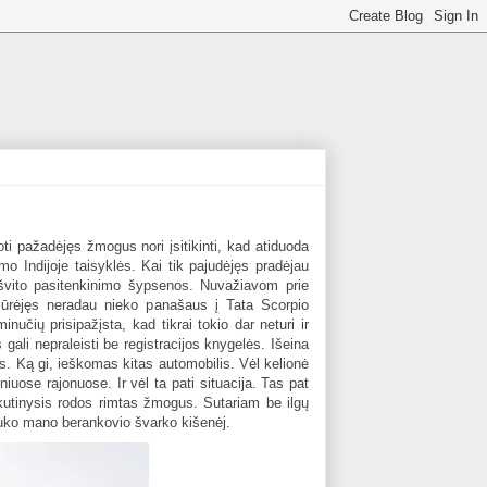
ti pažadėjęs žmogus nori įsitikinti, kad atiduoda
imo Indijoje taisyklės. Kai tik pajudėjęs pradėjau
ušvito pasitenkinimo šypsenos. Nuvažiavom prie
iūrėjęs neradau nieko panašaus į Tata Scorpio
nučių prisipažįsta, kad tikrai tokio dar neturi ir
ali nepraleisti be registracijos knygelės. Išeina
s. Ką gi, ieškomas kitas automobilis. Vėl kelionė
iuose rajonuose. Ir vėl ta pati situacija. Tas pat
askutinysis rodos rimtas žmogus. Sutariam be ilgų
puko mano berankovio švarko kišenėj.