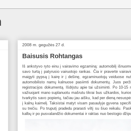
m
2008 m. gegužės 27 d.
Baisusis Rohtangas
Iš ankstyvo ryto einu į vairavimo egzaminą: automobilį išnuomo
savo turtą į patyrusio vairuotojo rankas. Čia ir pravertė vairav
maigyti pypsą į kairę ir į dešinę, egzaminuotojų veiduose n
automobilisto namų kalnuose pasiimti dokumentų. Juos perž
registracijos dokumentą. Išdrįstu apie tai užsiminti. Po 10-15 mi
važiuojant mano suplanuotu mašrutu tikrai bus užkardos, kurios g
tvarkytis savo popierių, tačiau jau aišku, kad per dieną nesuspė
į kalnų kaimelį. Taksistai matyt visam pasaulyje gyvena specifin
su trečiu. Po truputį pradedu prarasti viltį su šiuo reikalu. P
kalbų ir po pusvalandžio dokumentai ir raktas nuo bestogio dži