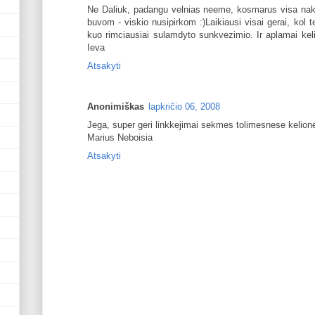
Ne Daliuk, padangu velnias neeme, kosmarus visa nakti
buvom - viskio nusipirkom :)Laikiausi visai gerai, kol 
kuo rimciausiai sulamdyto sunkvezimio. Ir aplamai keli
Ieva
Atsakyti
Anonimiškas
lapkričio 06, 2008
Jega, super geri linkkejimai sekmes tolimesnese kelion
Marius Neboisia
Atsakyti