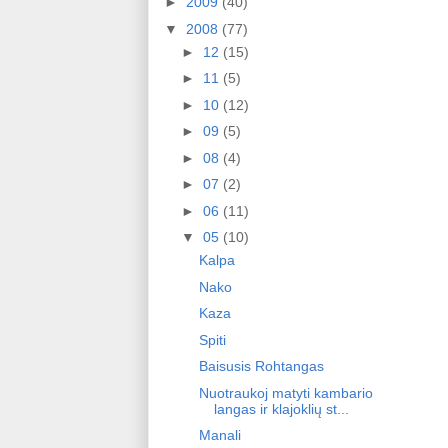
►
2009
(40)
▼
2008
(77)
►
12
(15)
►
11
(5)
►
10
(12)
►
09
(5)
►
08
(4)
►
07
(2)
►
06
(11)
▼
05
(10)
Kalpa
Nako
Kaza
Spiti
Baisusis Rohtangas
Nuotraukoj matyti kambario
langas ir klajoklių st...
Manali