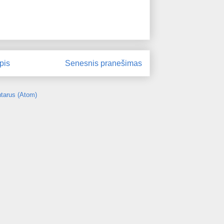
pis
Senesnis pranešimas
tarus (Atom)