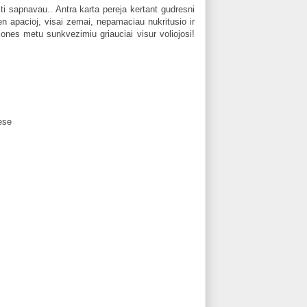
 sapnavau.. Antra karta pereja kertant gudresni
ten apacioj, visai zemai, nepamaciau nukritusio ir
ones metu sunkvezimiu griauciai visur voliojosi!
ese