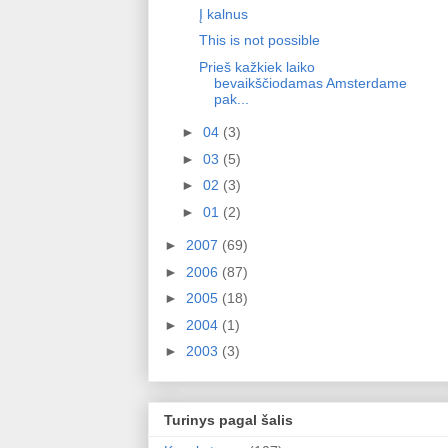
Į kalnus
This is not possible
Prieš kažkiek laiko
bevaikščiodamas Amsterdame
pak...
►
04
(3)
►
03
(5)
►
02
(3)
►
01
(2)
►
2007
(69)
►
2006
(87)
►
2005
(18)
►
2004
(1)
►
2003
(3)
Turinys pagal šalis