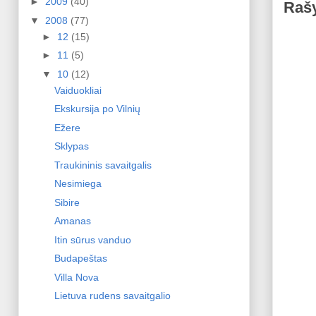
►
2009
(40)
Rašy
▼
2008
(77)
►
12
(15)
►
11
(5)
▼
10
(12)
Vaiduokliai
Ekskursija po Vilnių
Ežere
Sklypas
Traukininis savaitgalis
Nesimiega
Sibire
Amanas
Itin sūrus vanduo
Budapeštas
Villa Nova
Lietuva rudens savaitgalio