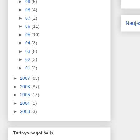
►
09
(5)
►
08
(4)
►
07
(2)
Nauje
►
06
(11)
►
05
(10)
►
04
(3)
►
03
(5)
►
02
(3)
►
01
(2)
►
2007
(69)
►
2006
(87)
►
2005
(18)
►
2004
(1)
►
2003
(3)
Turinys pagal šalis