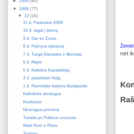
►
2009
(40)
▼
2008
(77)
▼
12
(15)
11 d. Paskutinė 2008
10 d. atgal į žiemą
9 d. Dar ez Zoras
Žemėl
8 d. Palmyra dykumoj
net i
7 d. Turgė Damaske ir Beirutas
6 d. Alepo
5 d. Kalėdos Kapadokijoj
3 d. pasiekiam Aziją
Kom
1 d. Paminklas balione Budapešte
Kalėdinės atostogos
Raš
Kaukazas
Nicaragua primena
Tunelis po Pulkovo orouostu
Wadi Rum ir Petra
Topkapı