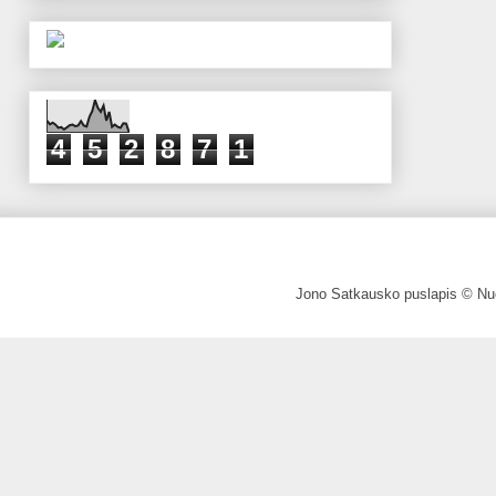
4
5
2
8
7
1
Jono Satkausko puslapis © Nuo