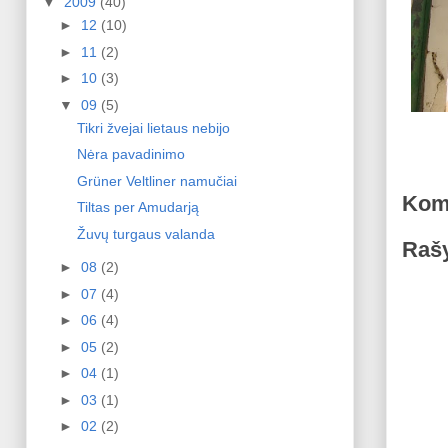
▼
2009
(40)
►
12
(10)
►
11
(2)
►
10
(3)
▼
09
(5)
Tikri žvejai lietaus nebijo
Nėra pavadinimo
Grüner Veltliner namučiai
Kom
Tiltas per Amudarją
Žuvų turgaus valanda
Rašy
►
08
(2)
►
07
(4)
►
06
(4)
►
05
(2)
►
04
(1)
►
03
(1)
►
02
(2)