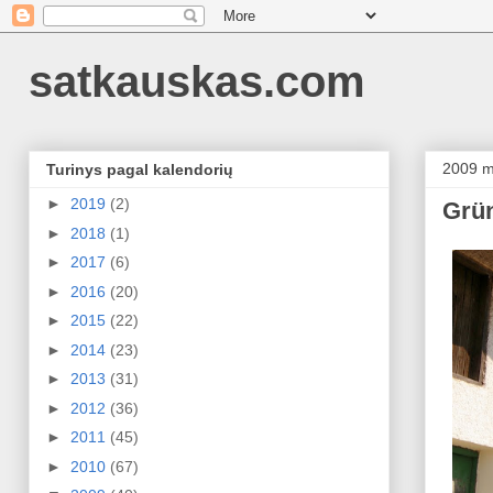
satkauskas.com
2009 m
Turinys pagal kalendorių
►
2019
(2)
Grün
►
2018
(1)
►
2017
(6)
►
2016
(20)
►
2015
(22)
►
2014
(23)
►
2013
(31)
►
2012
(36)
►
2011
(45)
►
2010
(67)