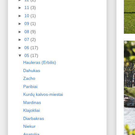
►
11
(3)
►
10
(1)
►
09
(1)
►
08
(9)
►
07
(2)
►
06
(17)
▼
05
(17)
Hauleras (Erbilis)
Dahukas
Zacho
Paribiai
Kurdų kalvos-miestai
Mardinas
Klajokliai
Diarbakras
Niekur
Anatolija