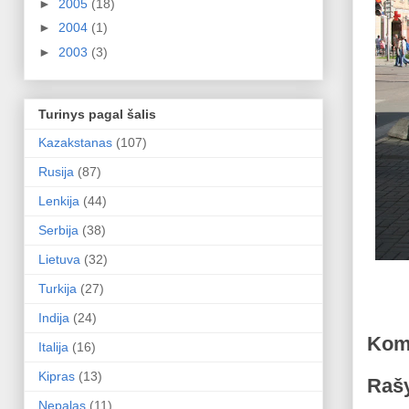
►
2005
(18)
►
2004
(1)
►
2003
(3)
Turinys pagal šalis
Kazakstanas
(107)
Rusija
(87)
Lenkija
(44)
Serbija
(38)
Lietuva
(32)
Turkija
(27)
Indija
(24)
Kom
Italija
(16)
Kipras
(13)
Rašy
Nepalas
(11)