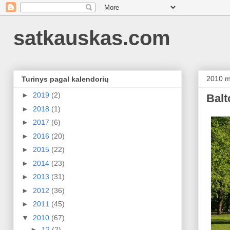
satkauskas.com
2010 m
Turinys pagal kalendorių
►
2019
(2)
Balt
►
2018
(1)
►
2017
(6)
►
2016
(20)
►
2015
(22)
►
2014
(23)
►
2013
(31)
►
2012
(36)
►
2011
(45)
▼
2010
(67)
►
12
(2)