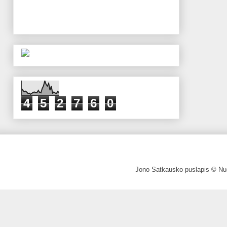
4
5
2
7
6
0
Jono Satkausko puslapis © Nuo