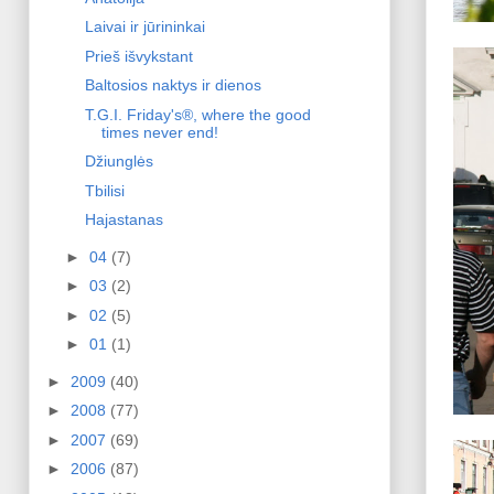
Laivai ir jūrininkai
Prieš išvykstant
Baltosios naktys ir dienos
T.G.I. Friday's®, where the good
times never end!
Džiunglės
Tbilisi
Hajastanas
►
04
(7)
►
03
(2)
►
02
(5)
►
01
(1)
►
2009
(40)
►
2008
(77)
►
2007
(69)
►
2006
(87)