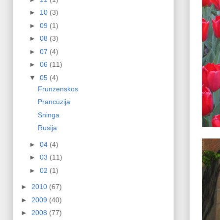
►
10
(3)
►
09
(1)
►
08
(3)
►
07
(4)
►
06
(11)
▼
05
(4)
Frunzenskos
Prancūzija
Sninga
Rusija
►
04
(4)
►
03
(11)
►
02
(1)
►
2010
(67)
►
2009
(40)
►
2008
(77)