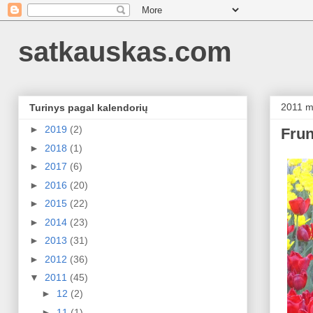
satkauskas.com
2011 m
Turinys pagal kalendorių
►
2019
(2)
Fru
►
2018
(1)
►
2017
(6)
►
2016
(20)
►
2015
(22)
►
2014
(23)
►
2013
(31)
►
2012
(36)
▼
2011
(45)
►
12
(2)
►
11
(1)