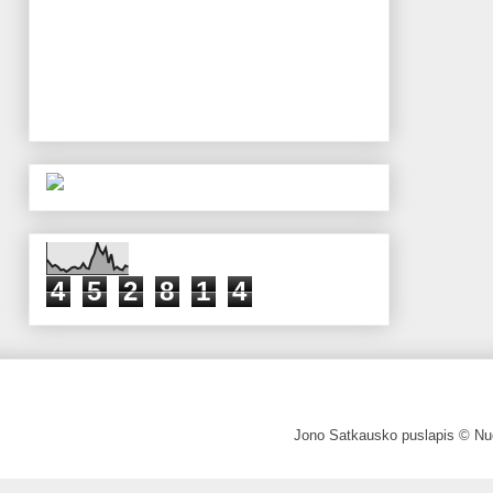
4
5
2
8
1
4
Jono Satkausko puslapis © Nuo