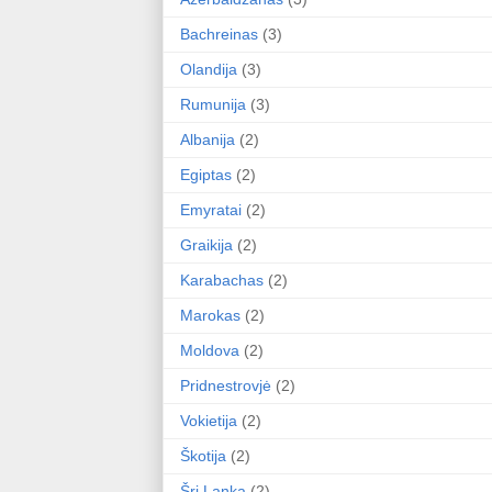
Bachreinas
(3)
Olandija
(3)
Rumunija
(3)
Albanija
(2)
Egiptas
(2)
Emyratai
(2)
Graikija
(2)
Karabachas
(2)
Marokas
(2)
Moldova
(2)
Pridnestrovjė
(2)
Vokietija
(2)
Škotija
(2)
Šri Lanka
(2)