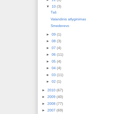
▼
10
(3)
Таš
Valandinis atlyginimas
Smederevo
►
09
(1)
►
08
(3)
►
07
(4)
►
06
(11)
►
05
(4)
►
04
(4)
►
03
(11)
►
02
(1)
►
2010
(67)
►
2009
(40)
►
2008
(77)
►
2007
(69)