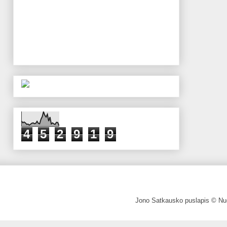
4
5
2
9
1
9
Jono Satkausko puslapis © Nuo