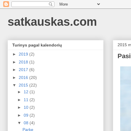
satkauskas.com
2015 m.
Turinys pagal kalendorių
►
2019
(2)
Pasi
►
2018
(1)
►
2017
(6)
►
2016
(20)
▼
2015
(22)
►
12
(1)
►
11
(2)
►
10
(2)
►
09
(2)
▼
08
(4)
Parke