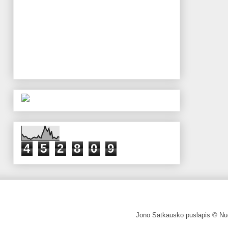
4
5
2
8
0
9
Jono Satkausko puslapis © Nuo