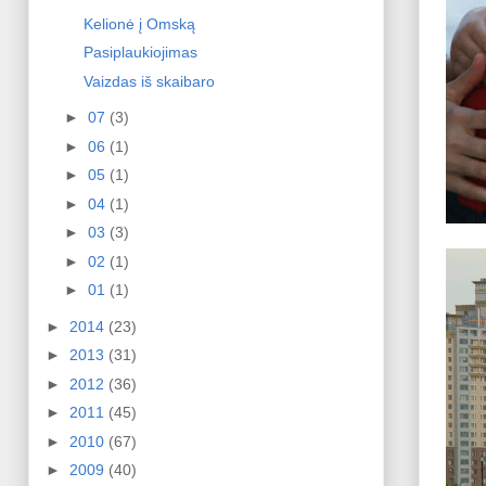
Kelionė į Omską
Pasiplaukiojimas
Vaizdas iš skaibaro
►
07
(3)
►
06
(1)
►
05
(1)
►
04
(1)
►
03
(3)
►
02
(1)
►
01
(1)
►
2014
(23)
►
2013
(31)
►
2012
(36)
►
2011
(45)
►
2010
(67)
►
2009
(40)