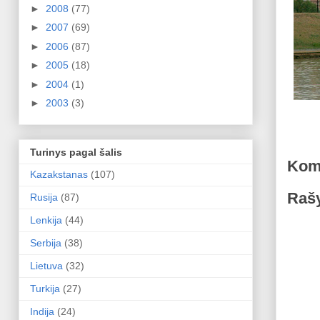
►
2008
(77)
►
2007
(69)
►
2006
(87)
►
2005
(18)
►
2004
(1)
►
2003
(3)
Turinys pagal šalis
Kom
Kazakstanas
(107)
Rašy
Rusija
(87)
Lenkija
(44)
Serbija
(38)
Lietuva
(32)
Turkija
(27)
Indija
(24)