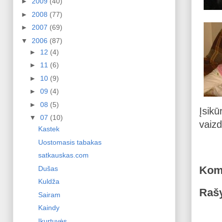
►
2009
(40)
►
2008
(77)
►
2007
(69)
▼
2006
(87)
►
12
(4)
►
11
(6)
►
10
(9)
►
09
(4)
►
08
(5)
Įsikū
▼
07
(10)
vaizd
Kastek
Uostomasis tabakas
satkauskas.com
Kom
Dušas
Kuldža
Rašy
Sairam
Kaindy
Įkurtuvės