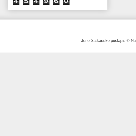
4
5
4
9
6
0
Jono Satkausko puslapis © Nuo