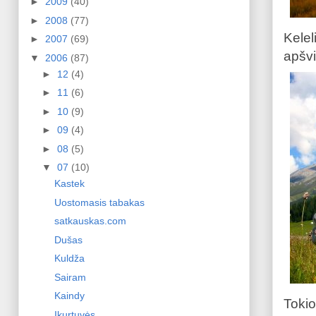
►
2009
(40)
►
2008
(77)
Kelel
►
2007
(69)
apšvi
▼
2006
(87)
►
12
(4)
►
11
(6)
►
10
(9)
►
09
(4)
►
08
(5)
▼
07
(10)
Kastek
Uostomasis tabakas
satkauskas.com
Dušas
Kuldža
Sairam
Kaindy
Tokio
Įkurtuvės