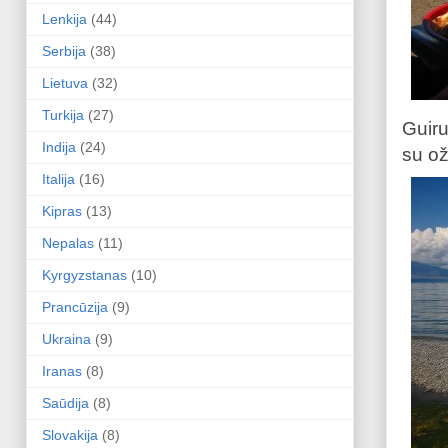
Lenkija
(44)
Serbija
(38)
Lietuva
(32)
Turkija
(27)
Guiru
Indija
(24)
su ož
Italija
(16)
Kipras
(13)
Nepalas
(11)
Kyrgyzstanas
(10)
Prancūzija
(9)
Ukraina
(9)
Iranas
(8)
Saūdija
(8)
Slovakija
(8)