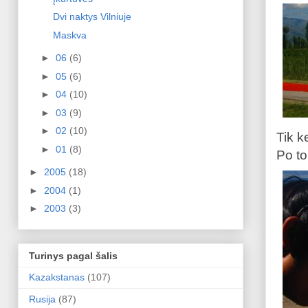
Dvi naktys Vilniuje
Maskva
►
06
(6)
►
05
(6)
►
04
(10)
►
03
(9)
►
02
(10)
Tik k
►
01
(8)
Po to
►
2005
(18)
►
2004
(1)
►
2003
(3)
Turinys pagal šalis
Kazakstanas
(107)
Rusija
(87)