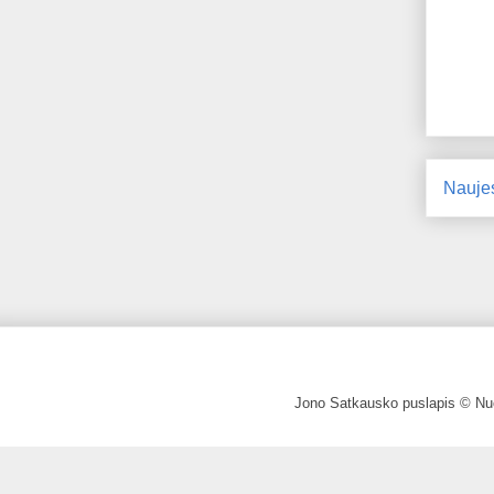
Nauje
Jono Satkausko puslapis © Nuo