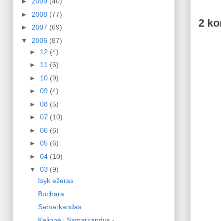
►
2009
(40)
►
2008
(77)
2 ko
►
2007
(69)
▼
2006
(87)
►
12
(4)
►
11
(6)
►
10
(9)
►
09
(4)
►
08
(5)
►
07
(10)
►
06
(6)
►
05
(6)
►
04
(10)
▼
03
(9)
Isyk ežeras
Buchara
Samarkandas
Kelionė į Samarkandus -