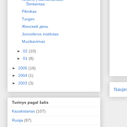
Šimkentas
Piknikas
Turgen
Женский день
Jonosferos institutas
Muzikavimas
►
02
(10)
►
01
(8)
►
2005
(18)
►
2004
(1)
►
2003
(3)
Nauje
Turinys pagal šalis
Kazakstanas
(107)
Rusija
(87)